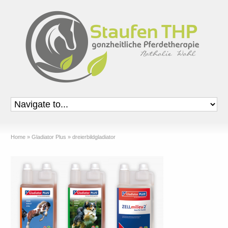
Home
»
Gladiator Plus
»
dreierbildgladiator