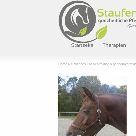
Home
»
statisches Faszientraining
»
gähnenpferdtxk